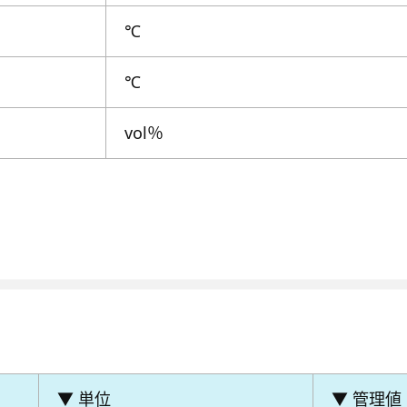
℃
℃
vol％
▼ 単位
▼ 管理値