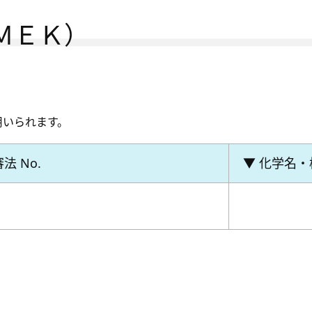
ＭＥＫ）
用いられます。
法 No.
▼ 化学名