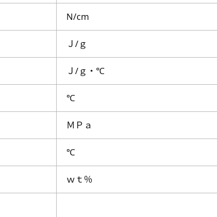
N/cm
Ｊ/ｇ
Ｊ/ｇ・℃
℃
ＭＰａ
℃
ｗｔ％