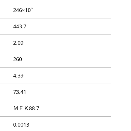
246×10
-6
443.7
2.09
260
4.39
73.41
ＭＥＫ88.7
0.0013