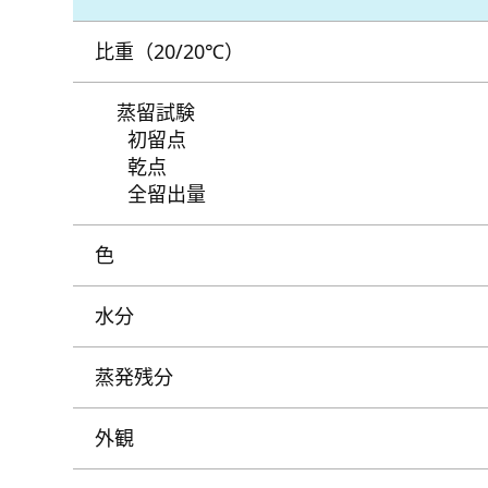
比重（20/20℃）
蒸留試験
初留点
乾点
全留出量
色
水分
蒸発残分
外観