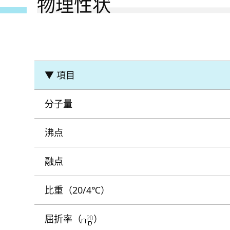
物理性状
▼ 項目
分子量
沸点
融点
比重（20/4℃）
屈折率（
）