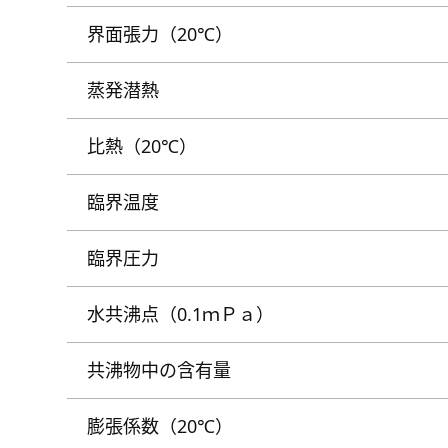
界面張力（20℃）
蒸発潜熱
比熱（20℃）
臨界温度
臨界圧力
水共沸点（0.1ｍＰａ）
共沸物中の含有量
膨張係数（20℃）