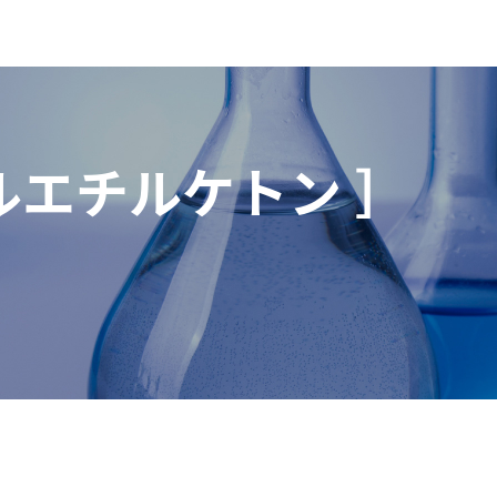
ルエチルケトン ］