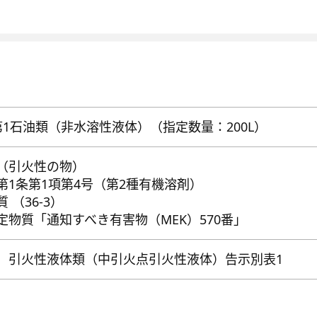
第1石油類（非水溶性液体）（指定数量：200L）
（引火性の物）
第1条第1項第4号（第2種有機溶剤）
 （36-3）
定物質「通知すべき有害物（MEK）570番」
 引火性液体類（中引火点引火性液体）告示別表1